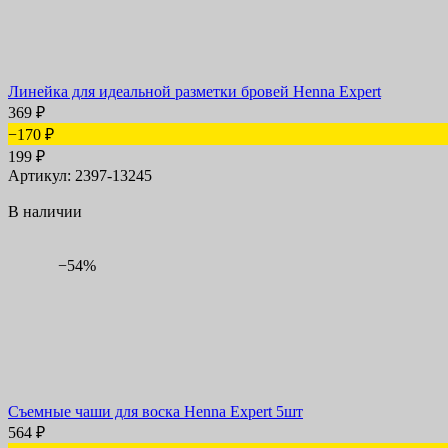
Линейка для идеальной разметки бровей Henna Expert
369
₽
−170
₽
199
₽
Артикул: 2397-13245
В наличии
−54%
Съемные чаши для воска Henna Expert 5шт
564
₽