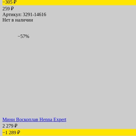
−305
₽
259
₽
Артикул: 3291-14616
Нет в наличии
−57%
Мини Воскоплав Henna Expert
2 279
₽
−1 289
₽