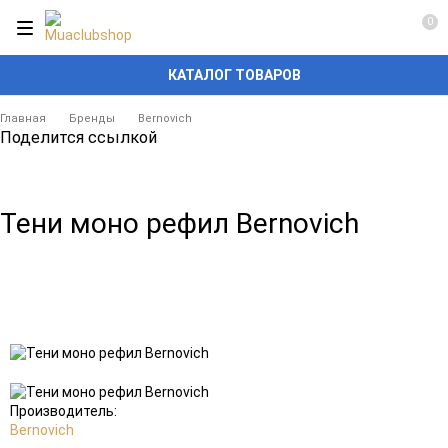
0
КАТАЛОГ ТОВАРОВ
Главная
Бренды
Bernovich
Поделится ссылкой
Тени моно рефил Bernovich
Добавить
Добавить
в
к
избранное
сравнению
Производитель:
Bernovich