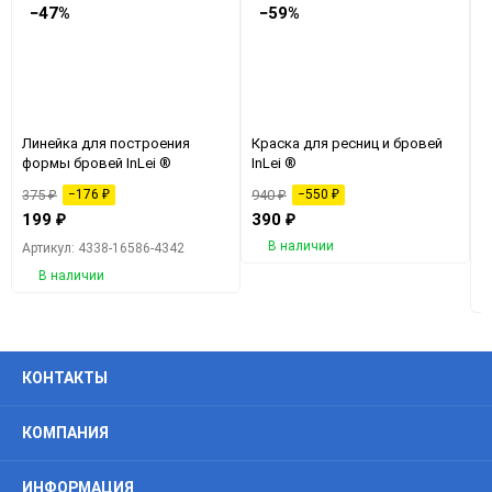
−47%
−59%
еще 3 фото
Линейка для построения
Краска для ресниц и бровей
П
формы бровей InLei ®
InLei ®
р
I
375
₽
−176
₽
940
₽
−550
₽
1
199
₽
390
₽
В наличии
Артикул: 4338-16586-4342
А
В наличии
КОНТАКТЫ
КОМПАНИЯ
ИНФОРМАЦИЯ