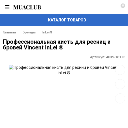
0
КАТАЛОГ ТОВАРОВ
Главная
Бренды
InLei®
Профессиональная кисть для ресниц и
бровей Vincent InLei ®
Артикул:
4039-16175
Добав
в
избра
Добав
к
сравн