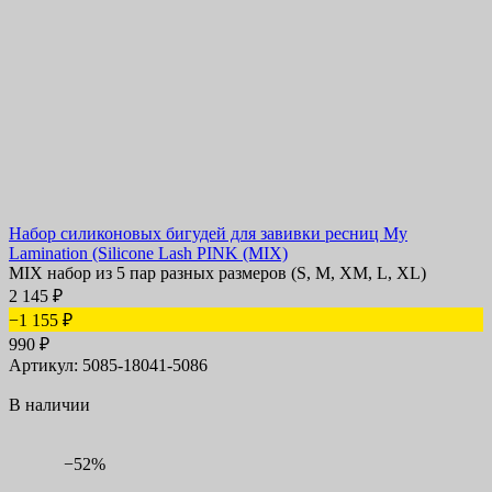
Набор силиконовых бигудей для завивки ресниц My
Lamination (Silicone Lash PINK (MIX)
​MIX набор из 5 пар разных размеров (S, M, XM, L, XL)
2 145
₽
−1 155
₽
990
₽
Артикул: 5085-18041-5086
В наличии
−52%