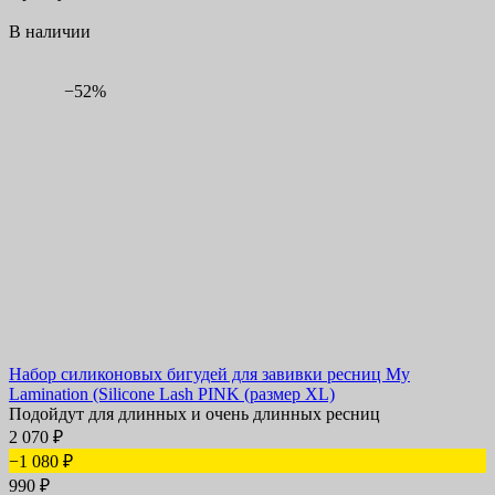
В наличии
−52%
Набор силиконовых бигудей для завивки ресниц My
Lamination (Silicone Lash PINK (размер XL)
Подойдут для длинных и очень длинных ресниц
2 070
₽
−1 080
₽
990
₽