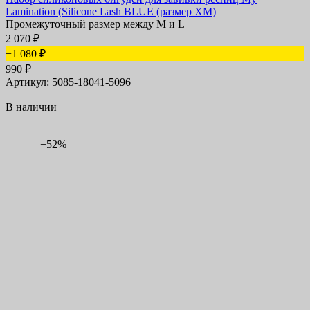
Lamination (Silicone Lash BLUE (размер XM)
Промежуточный размер между M и L
2 070
₽
−1 080
₽
990
₽
Артикул: 5085-18041-5096
В наличии
−52%