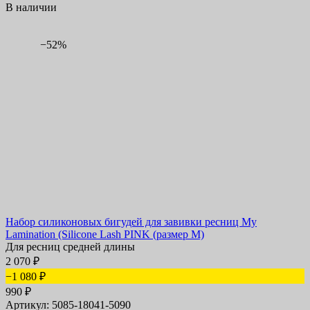
В наличии
−52%
Набор силиконовых бигудей для завивки ресниц My
Lamination (Silicone Lash PINK (размер M)
Для ресниц средней длины
2 070
₽
−1 080
₽
990
₽
Артикул: 5085-18041-5090