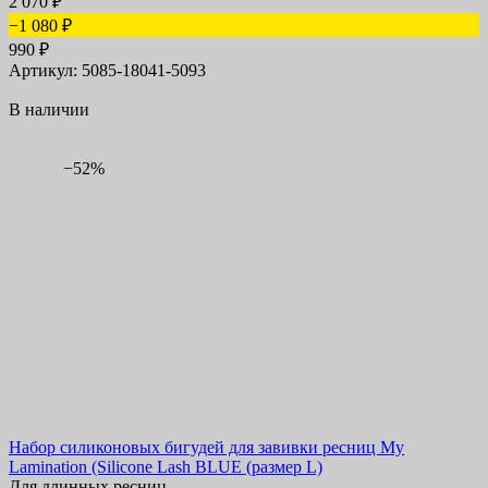
2 070
₽
−1 080
₽
990
₽
Артикул: 5085-18041-5093
В наличии
−52%
Набор силиконовых бигудей для завивки ресниц My
Lamination (Silicone Lash BLUE (размер L)
Для длинных ресниц