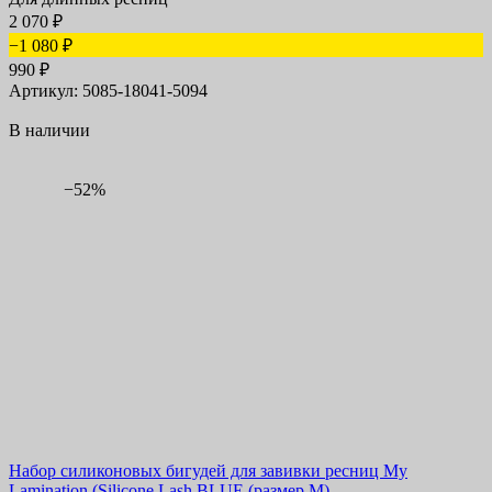
2 070
₽
−1 080
₽
990
₽
Артикул: 5085-18041-5094
В наличии
−52%
Набор силиконовых бигудей для завивки ресниц My
Lamination (Silicone Lash BLUE (размер M)