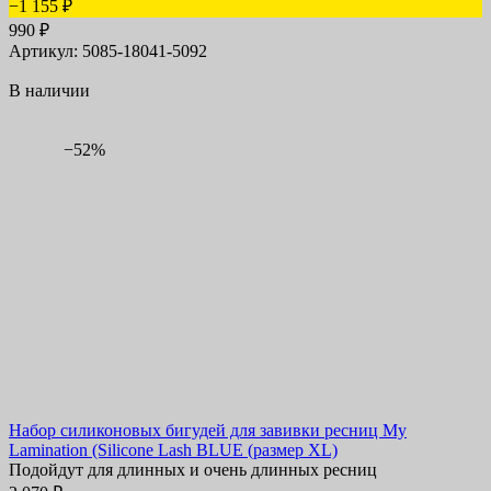
−1 155
₽
990
₽
Артикул: 5085-18041-5092
В наличии
−52%
Набор силиконовых бигудей для завивки ресниц My
Lamination (Silicone Lash BLUE (размер XL)
Подойдут для длинных и очень длинных ресниц