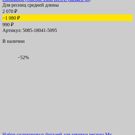
Для ресниц средней длины
2 070
₽
−1 080
₽
990
₽
Артикул: 5085-18041-5095
В наличии
−52%
Набор силиконовых бигудей для завивки ресниц My