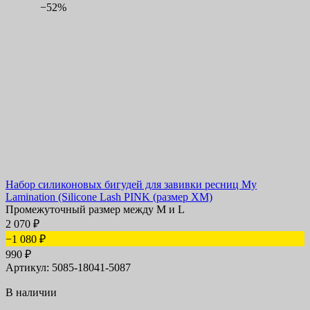
−52%
Набор силиконовых бигудей для завивки ресниц My
Lamination (Silicone Lash PINK (размер XM)
Промежуточный размер между M и L
2 070
₽
−1 080
₽
990
₽
Артикул: 5085-18041-5087
В наличии