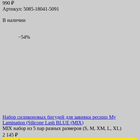
990
₽
Артикул: 5085-18041-5091
В наличии
−54%
Набор силиконовых бигудей для завивки ресниц My
Lamination (Silicone Lash BLUE (MIX)
​MIX набор из 5 пар разных размеров (S, M, XM, L, XL)
2 145
₽