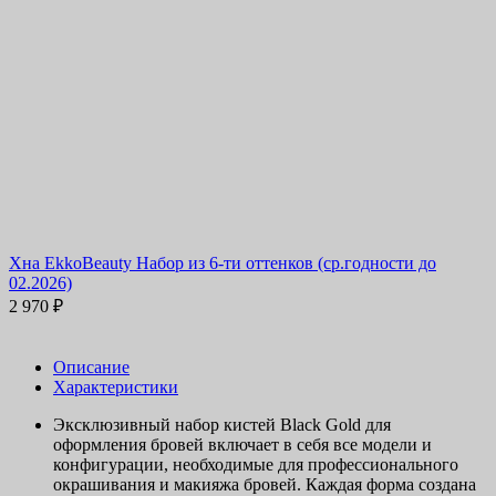
Хна EkkoBeauty Набор из 6-ти оттенков (ср.годности до
02.2026)
2 970
₽
Описание
Характеристики
Эксклюзивный набор кистей Black Gold для
оформления бровей включает в себя все модели и
конфигурации, необходимые для профессионального
окрашивания и макияжа бровей. Каждая форма создана