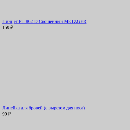
Пинцет РТ-862-D Скошенный METZGER
159
₽
Линейка для бровей (с вырезом для носа)
99
₽