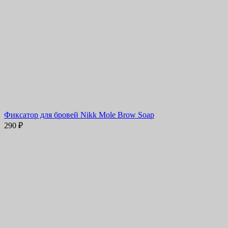
Фиксатор для бровей Nikk Mole Brow Soap
290
₽