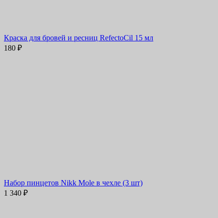
Краска для бровей и ресниц RefectoCil 15 мл
180
₽
Набор пинцетов Nikk Mole в чехле (3 шт)
1 340
₽