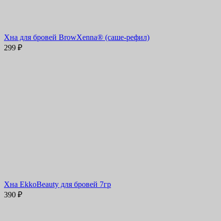
Хна для бровей BrowXenna® (саше-рефил)
299
₽
Хна EkkoBeauty для бровей 7гр
390
₽