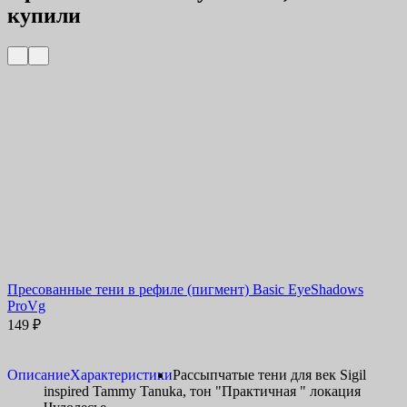
купили
Пресованные тени в рефиле (пигмент) Basic EyeShadows
Х
ProVg
149
₽
Описание
Характеристики
Рассыпчатые тени для век Sigil
inspired Tammy Tanuka, тон "Практичная " локация