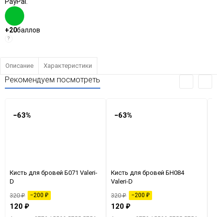
PayPal.
+20
баллов
?
Описание
Характеристики
Рекомендуем посмотреть
−63%
−63%
Кисть для бровей Б071 Valeri-
Кисть для бровей БН084
К
D
Valeri-D
V
320
₽
−200
₽
320
₽
−200
₽
2
120
₽
120
₽