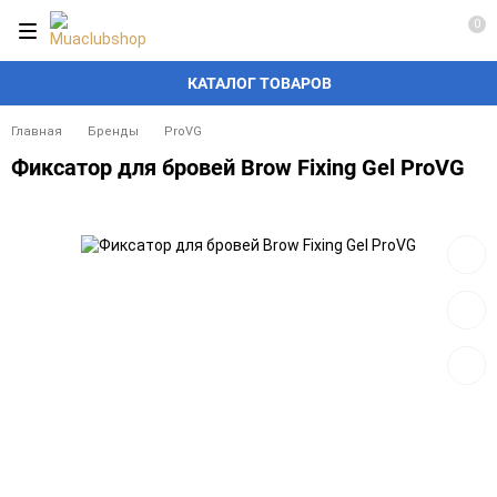
0
КАТАЛОГ ТОВАРОВ
Главная
Бренды
ProVG
Фиксатор для бровей Brow Fixing Gel ProVG
Добав
в
избра
Добав
к
сравн