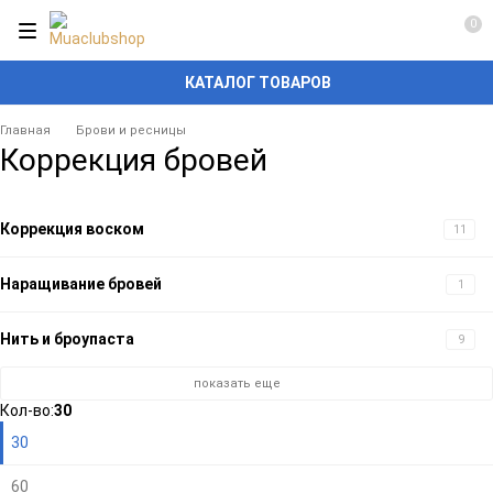
0
КАТАЛОГ ТОВАРОВ
Главная
Брови и ресницы
Коррекция бровей
Коррекция воском
11
Наращивание бровей
1
Нить и броупаста
9
показать еще
Плитка
Подробно
Компактно
Кол-во:
30
30
60