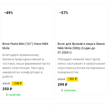
−49%
−57%
еще 4 фото
Brow Paste Mini (10 Г) Неон Nikk
Воск для бровей и лица в банке
Mole
Nikk Mole 200гр (годен до
01.2026 г)
Благодаря правильному
балансу природных масел в
Обладает нежной текстурой,
составе, наша фирменная паста
легко застывает и захватывает
имеет пластичную текстуру,
короткие волоски на неровных
невероятно комфортную в
поверхностях
работе.
690
₽
−391
₽
490
₽
−240
₽
299
₽
250
₽
В наличии
В наличии