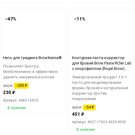
−47%
−11%
Нить для тридинга BrowXenna®
Контурная паста-корректор
для бровей Brow Paste RCler Lab
Позволяет быстро,
с хлорофиллом (Royal Brow)
безболезненно и эффективно
(годен до 06.2025г)
удалить ненужные волоски.
Универсальный продукт 2 в 1:
паста для моделирования
430
₽
−200
₽
формы бровей и натуральный
230
₽
корректор против
покраснений.
Артикул: 4483-16818
505
₽
−54
₽
В наличии
451
₽
Артикул: 4927-17653-4929-4930
В наличии