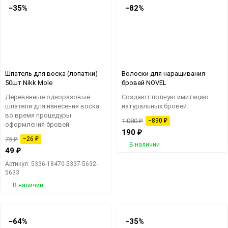
−35%
−82%
Шпатель для воска (лопатки)
Волоски для наращивания
50шт Nikk Mole
бровей NOVEL
Деревянные одноразовые
Создают полную имитацию
шпатели для нанесения воска
натуральных бровей.
во время процедуры
1 080
₽
−890
₽
оформления бровей
190
₽
75
₽
−26
₽
В наличии
49
₽
Артикул: 5336-18470-5337-5632-
5633
В наличии
−64%
−35%