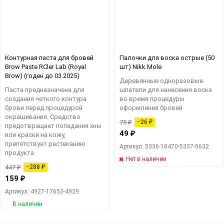
Контурная паста для бровей
Палочки для воска острые (50
Brow Paste RCler Lab (Royal
шт) Nikk Mole
Brow) (годен до 03.2025)
Деревянные одноразовые
Паста предназначена для
шпатели для нанесения воска
создания четкого контура
во время процедуры
брови перед процедурой
оформления бровей
окрашивания. Средство
75
₽
−26
₽
предотвращает попадания хны
49
₽
или краски на кожу,
препятствует растеканию
Артикул: 5336-18470-5337-5632
продукта
Нет в наличии
447
₽
−288
₽
159
₽
Артикул: 4927-17653-4929
В наличии