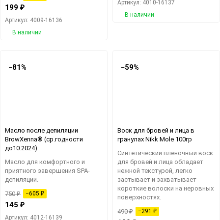
Артикул: 4010-16137
199
₽
В наличии
Артикул: 4009-16136
В наличии
−81%
−59%
Масло после депиляции
Воск для бровей и лица в
BrowXenna® (ср.годности
гранулах Nikk Mole 100гр
до10.2024)
​Синтетический пленочный воск
Масло для комфортного и
для бровей и лица обладает
приятного завершения SPA-
нежной текстурой, легко
депиляции.
застывает и захватывает
короткие волоски на неровных
750
₽
−605
₽
поверхностях.
145
₽
490
₽
−291
₽
Артикул: 4012-16139