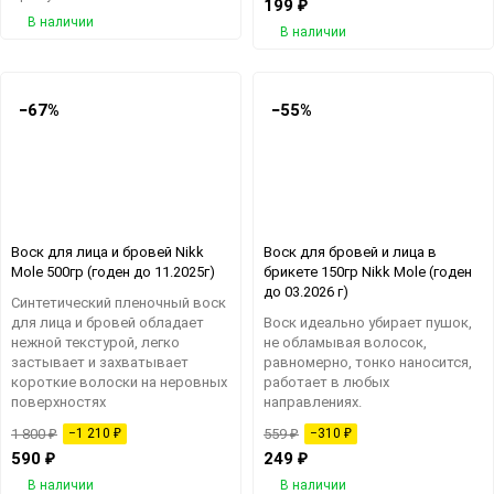
199
₽
В наличии
В наличии
−67%
−55%
еще 2 фото
Воск для лица и бровей Nikk
Воск для бровей и лица в
Mole 500гр (годен до 11.2025г)
брикете 150гр Nikk Mole (годен
до 03.2026 г)
​Синтетический пленочный воск
для лица и бровей обладает
Воск идеально убирает пушок,
нежной текстурой, легко
не обламывая волосок,
застывает и захватывает
равномерно, тонко наносится,
короткие волоски на неровных
работает в любых
поверхностях
направлениях​.
1 800
₽
−1 210
₽
559
₽
−310
₽
590
₽
249
₽
В наличии
В наличии