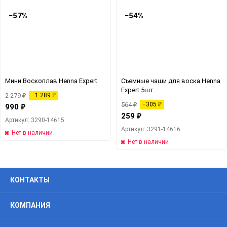
−57%
−54%
Мини Воскоплав Henna Expert
Съемные чаши для воска Henna
Expert 5шт
2 279
₽
−1 289
₽
564
₽
−305
₽
990
₽
259
₽
Артикул: 3290-14615
Артикул: 3291-14616
Нет в наличии
Нет в наличии
КОНТАКТЫ
КОМПАНИЯ