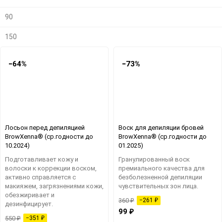
90
150
−64%
−73%
Лосьон перед депиляцией
Воск для депиляции бровей
BrowXenna® (ср.годности до
BrowXenna® (ср.годности до
10.2024)
01.2025)
Подготавливает кожу и
​Гранулированный воск
волоски к коррекции воском,
премиального качества для
активно справляется с
безболезненной депиляции
макияжем, загрязнениями кожи,
чувствительных зон лица.
обезжиривает и
360
₽
−261
₽
дезинфицирует.
99
₽
550
₽
−351
₽