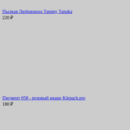
Пылкая Любовница Tammy Tanuka
220
₽
Пигмент 058 - розовый кварц Klepach.pro
180
₽