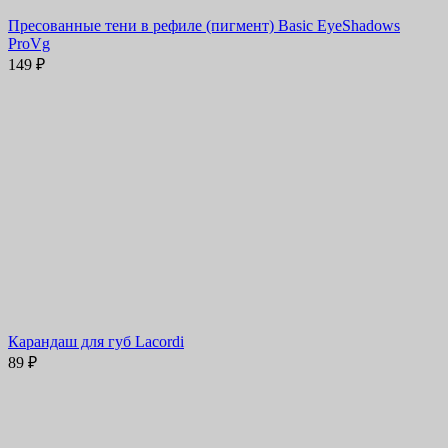
Пресованные тени в рефиле (пигмент) Basic EyeShadows
ProVg
149
₽
Карандаш для губ Lacordi
89
₽