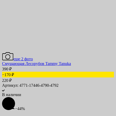
еще 2 фото
Смущающая Лесорубов Tammy Tanuka
390
₽
−170
₽
220
₽
Артикул: 4771-17446-4790-4792
В наличии
−44%