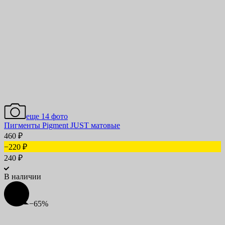
еще 14 фото
Пигменты Pigment JUST матовые
460
₽
−220
₽
240
₽
В наличии
−65%