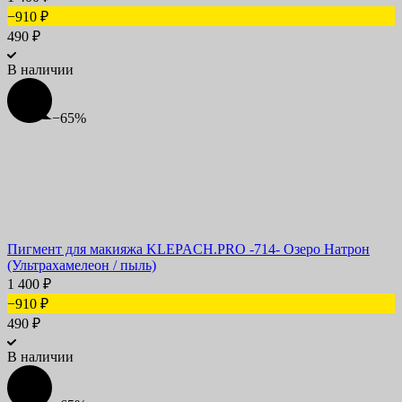
−910
₽
490
₽
В наличии
−65%
Пигмент для макияжа KLEPACH.PRO -714- Озеро Натрон
(Ультрахамелеон / пыль)
1 400
₽
−910
₽
490
₽
В наличии