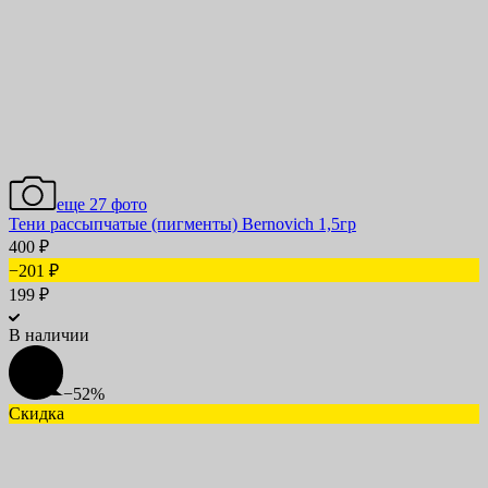
еще 27 фото
Тени рассыпчатые (пигменты) Bernovich 1,5гр
400
₽
−201
₽
199
₽
В наличии
−52%
Скидка