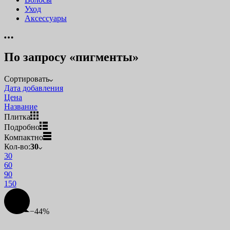
Уход
Аксессуары
По запросу «пигменты»
Сортировать
Дата добавления
Цена
Название
Плитка
Подробно
Компактно
Кол-во:
30
30
60
90
150
−44%