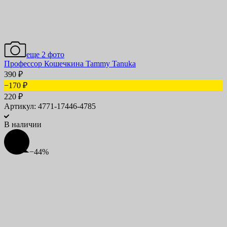
еще 2 фото
Профессор Кошечкина Tammy Tanuka
390
₽
−170
₽
220
₽
Артикул: 4771-17446-4785
В наличии
−44%