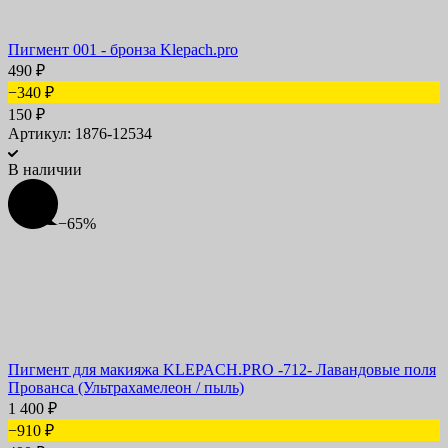
Пигмент 001 - бронза Klepach.pro
490
₽
−340
₽
150
₽
Артикул: 1876-12534
В наличии
−65%
Пигмент для макияжа KLEPACH.PRO -712- Лавандовые поля
Прованса (Ультрахамелеон / пыль)
1 400
₽
−910
₽