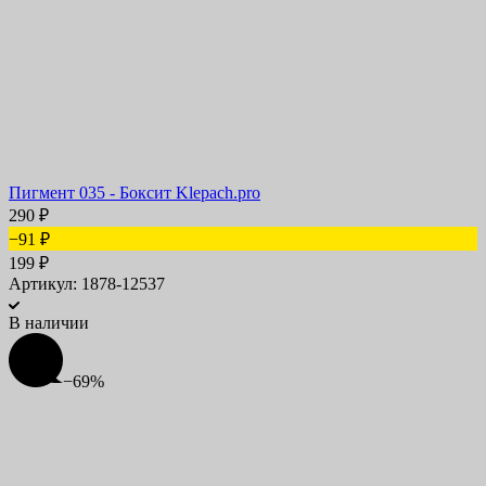
Пигмент 035 - Боксит Klepach.pro
290
₽
−91
₽
199
₽
Артикул: 1878-12537
В наличии
−69%