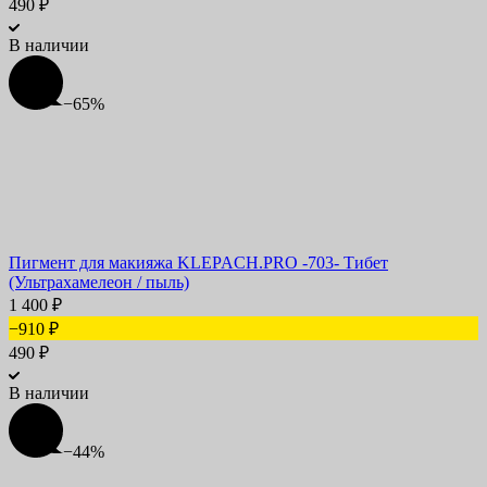
490
₽
В наличии
−65%
Пигмент для макияжа KLEPACH.PRO -703- Тибет
(Ультрахамелеон / пыль)
1 400
₽
−910
₽
490
₽
В наличии
−44%