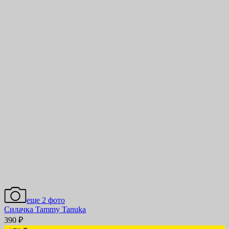
еще 2 фото
Силачка Tammy Tanuka
390
₽