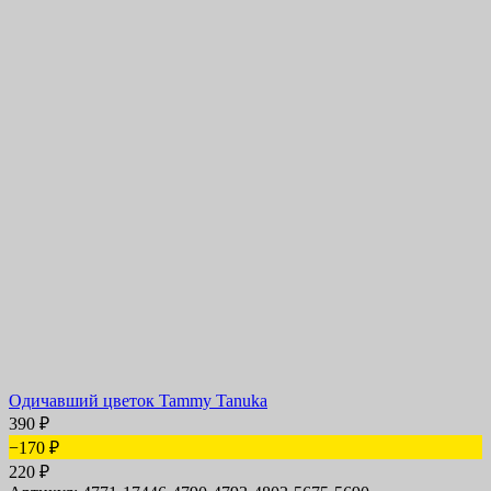
Одичавший цветок Tammy Tanuka
390
₽
−170
₽
220
₽