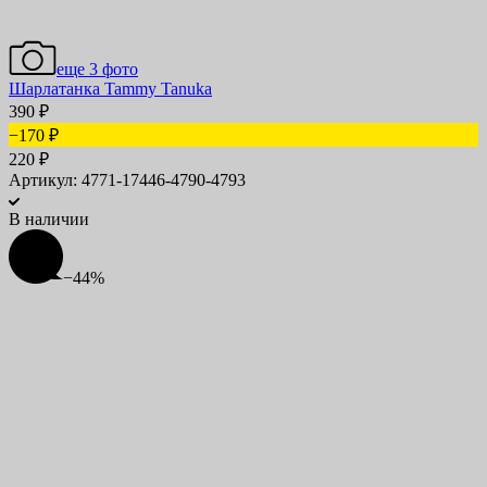
еще 3 фото
Шарлатанка Tammy Tanuka
390
₽
−170
₽
220
₽
Артикул: 4771-17446-4790-4793
В наличии
−44%