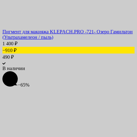
Пигмент для макияжа KLEPACH.PRO -721- Озеро Гамильтон
(Ультрахамелеон / пыль)
1 400
₽
−910
₽
490
₽
В наличии
−65%