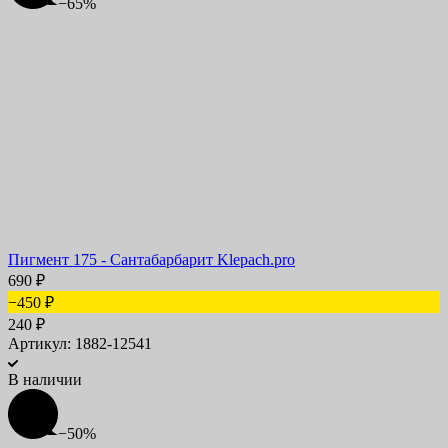
−65%
Пигмент 175 - Сантабарбарит Klepach.pro
690
₽
−450
₽
240
₽
Артикул: 1882-12541
В наличии
−50%