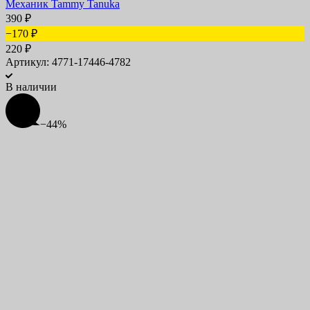
Механик Tammy Tanuka
390
₽
−170
₽
220
₽
Артикул: 4771-17446-4782
В наличии
−44%