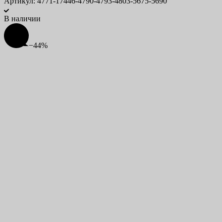
Артикул: 4771-17446-4790-4793-4803-5675-5690
В наличии
−44%