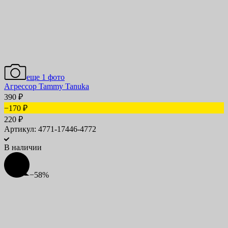
еще 1 фото
Агрессор Tammy Tanuka
390
₽
−170
₽
220
₽
Артикул: 4771-17446-4772
В наличии
−58%