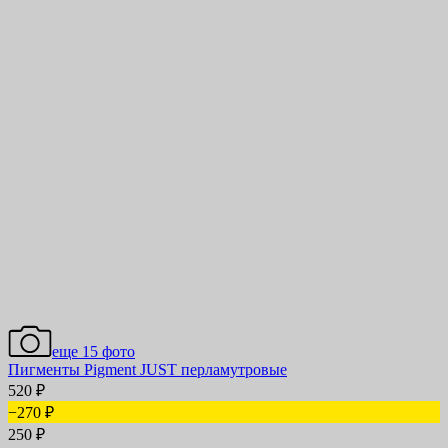
еще 15 фото
Пигменты Pigment JUST перламутровые
520
₽
−270
₽
250
₽