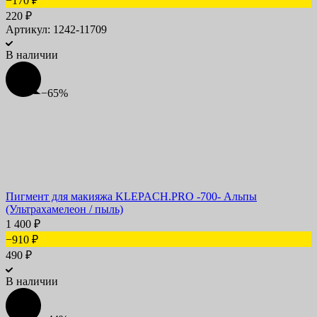
−170
₽
220
₽
Артикул: 1242-11709
В наличии
−65%
Пигмент для макияжа KLEPACH.PRO -700- Альпы
(Ультрахамелеон / пыль)
1 400
₽
−910
₽
490
₽
В наличии