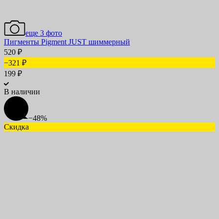
еще 3 фото
Пигменты Pigment JUST шиммерный
520
₽
−321
₽
199
₽
В наличии
−48%
Скидка