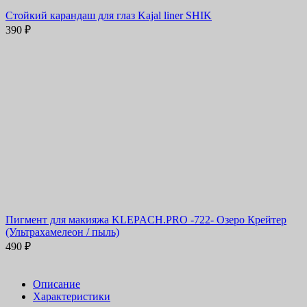
Cтойкий карандаш для глаз Kajal liner SHIK
390
₽
Пигмент для макияжа KLEPACH.PRO -722- Озеро Крейтер
(Ультрахамелеон / пыль)
490
₽
Описание
Характеристики