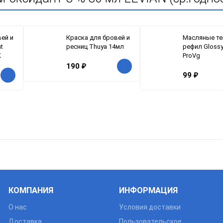
вей и
Краска для бровей и
Масляные те
t
ресниц Thuya 14мл
рефил Gloss
K
ProVg
190
₽
99
₽
КОМПАНИЯ
ИНФОРМАЦИЯ
О нас
Условия доставки
Доставка
Пользовательское