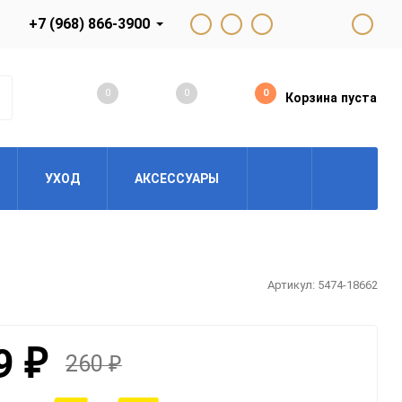
+7 (968) 866-3900
Доставка
map
0
0
0
Корзина
пуста
УХОД
АКСЕССУАРЫ
Артикул:
5474-18662
9
₽
260
₽