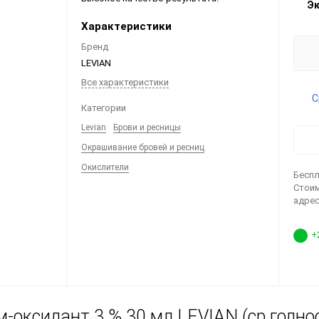
Э
Характеристики
Бренд
LEVIAN
Все характеристики
С
Категории
Levian
Брови и ресницы
Окрашивание бровей и ресниц
Окислители
Беспл
Стоим
адрес
+
-оксидант 3 % 30 мл LEVIAN (ср.годнос