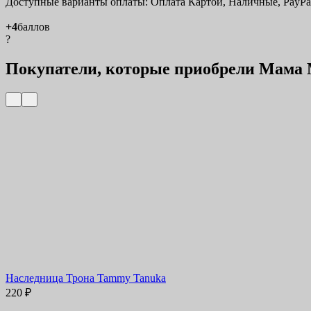
Доступные варианты оплаты: Оплата Картой, Наличные, PayPa
+4
баллов
?
Покупатели, которые приобрели Мама 
Наследница Трона Tammy Tanuka
220
₽