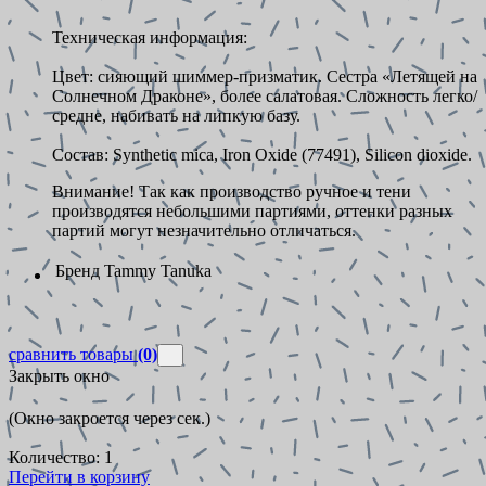
Техническая информация:
Цвет: сияющий шиммер-призматик. Сестра «Летящей на
Солнечном Драконе», более салатовая. Сложность легко/
средне, набивать на липкую базу.
Состав: Synthetic mica, Iron Оxide (77491), Silicon dioxide.
Внимание! Так как производство ручное и тени
производятся небольшими партиями, оттенки разных
партий могут незначительно отличаться.
Бренд
Tammy Tanuka
сравнить товары
(0)
Закрыть окно
(Окно закроется через
сек.)
Количество:
1
Перейти в корзину