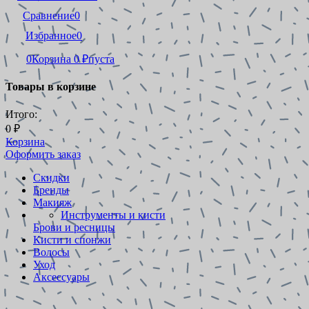
Сравнение
0
Избранное
0
0
Корзина
0
₽
пуста
Товары в корзине
Итого:
0
₽
Корзина
Оформить заказ
Скидки
Бренды
Макияж
Инструменты и кисти
Брови и ресницы
Кисти и спонжи
Волосы
Уход
Аксессуары