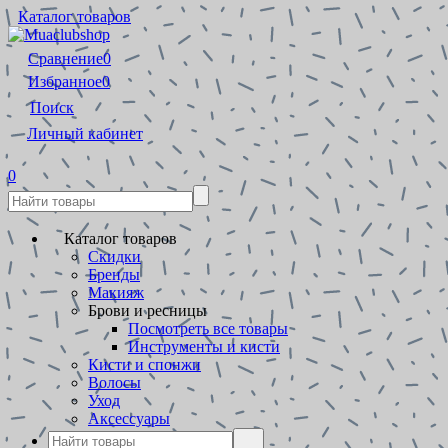
Каталог товаров
Сравнение
0
Избранное
0
Поиск
Личный кабинет
0
Каталог товаров
Скидки
Бренды
Макияж
Брови и ресницы
Посмотреть все товары
Инструменты и кисти
Кисти и спонжи
Волосы
Уход
Аксессуары