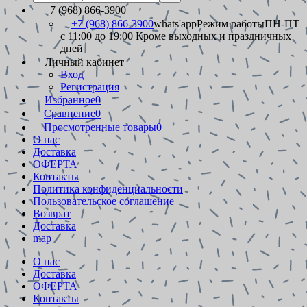
+7 (968) 866-3900
+7 (968) 866-3900
whats'app
Режим работы
ПН-ПТ
с 11:00 до 19:00 Кроме выходных и праздничных
дней
Личный кабинет
Вход
Регистрация
Избранное
0
Сравнение
0
Просмотренные товары
0
О нас
Доставка
ОФЕРТА
Контакты
Политика конфиденциальности
Пользовательское соглашение
Возврат
Доставка
map
О нас
Доставка
ОФЕРТА
Контакты