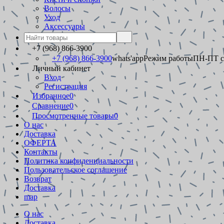
Волосы
Уход
Аксессуары
+7 (968) 866-3900
+7 (968) 866-3900
whats'app
Режим работы
ПН-ПТ с 
Личный кабинет
Вход
Регистрация
Избранное
0
Сравнение
0
Просмотренные товары
0
О нас
Доставка
ОФЕРТА
Контакты
Политика конфиденциальности
Пользовательское соглашение
Возврат
Доставка
map
О нас
Доставка