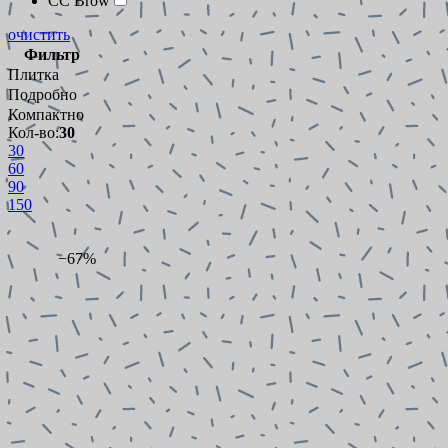
CC Brow
очистить
Фильтр
Плитка
Подробно
Компактно
Кол-во:
30
30
60
90
150
−67%