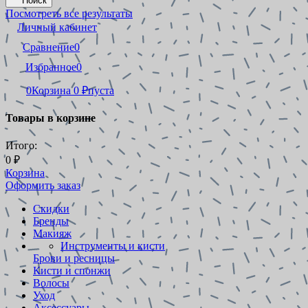
Поиск
Посмотреть все результаты
Личный кабинет
Сравнение
0
Избранное
0
0
Корзина
0
₽
пуста
Товары в корзине
Итого:
0
₽
Корзина
Оформить заказ
Скидки
Бренды
Макияж
Инструменты и кисти
Брови и ресницы
Кисти и спонжи
Волосы
Уход
Аксессуары