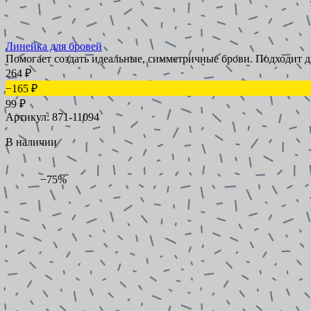
Линейка для бровей
Помогает создать идеальные, симметричные брови. Подходит д
264
₽
−165
₽
99
₽
Артикул: 871-11094
В наличии
−75%