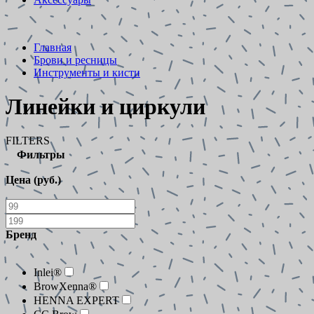
Главная
Брови и ресницы
Инструменты и кисти
Линейки и циркули
FILTERS
Фильтры
Цена (руб.)
Бренд
Inlei®
BrowXenna®
HENNA EXPERT