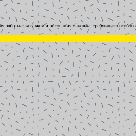
ля работы с татуажем и рисования макияжа, требующего особого