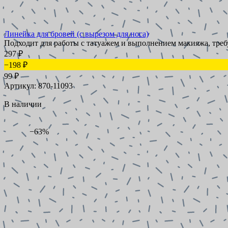
Линейка для бровей (с вырезом для носа)
Подходит для работы с татуажем и выполнением макияжа, тре
297
₽
−198
₽
99
₽
Артикул: 870-11093
В наличии
−63%