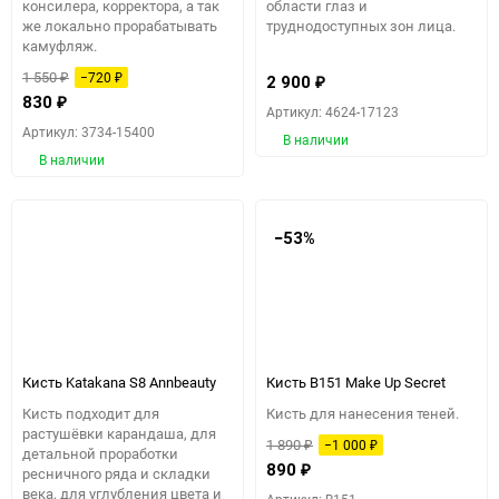
консилера, корректора, а так
области глаз и
же локально прорабатывать
труднодоступных зон лица.
камуфляж.​​
1 550
−720
₽
₽
2 900
₽
830
₽
Артикул: 4624-17123
Артикул: 3734-15400
В наличии
В наличии
−53%
Кисть Katakana S8 Annbeauty
Кисть B151 Make Up Secret
Кисть подходит для
Кисть для нанесения теней.
растушёвки карандаша, для
1 890
−1 000
₽
₽
детальной проработки
890
₽
ресничного ряда и складки
века, для углубления цвета и