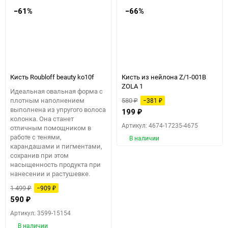
−61%
−66%
Кисть Roubloff beauty ko10f
Кисть из нейлона Z/1-001В
ZOLA 1
Идеальная овальная форма с
плотным наполнением
580
−381
₽
₽
выполнена из упругого волоса
199
₽
колонка. Она станет
Артикул: 4674-17235-4675
отличным помощником в
работе с тенями,
В наличии
карандашами и пигментами,
сохранив при этом
насыщенность продукта при
нанесении и растушевке.
1 499
−909
₽
₽
590
₽
Артикул: 3599-15154
В наличии