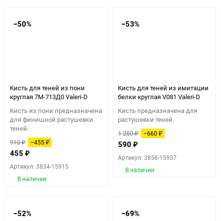
−50%
−53%
Кисть для теней из пони
Кисть для теней из имитации
круглая 7М-713Д0 Valeri-D
белки круглая V081 Valeri-D
Кисть из пони предназначена
Кисть предназначена для
для финишной растушевки
растушевки теней.
теней.
1 250
−660
₽
₽
910
−455
₽
₽
590
₽
455
₽
Артикул: 3856-15937
Артикул: 3834-15915
В наличии
В наличии
−52%
−69%