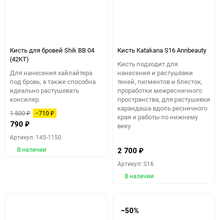
Кисть для бровей Shik BB 04
Кисть Katakana S16 Annbeauty
(42KT)
Кисть подходит для
Для нанесения хайлайтера
нанесения и растушёвки
под бровь, а также способна
теней, пигментов и блесток,
идеально растушевать
проработки межресничного
консилер.
пространства, для растушевки
карандаша вдоль ресничного
1 500
−710
₽
₽
края и работы по нижнему
790
₽
веку.
Артикул: 145-1150
В наличии
2 700
₽
Артикул: S16
В наличии
−50%