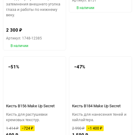
Артикул: B151
затемнения внешнего уголка
В наличии
глаза и работы по нижнему
веку.
2 300
₽
Артикул: 1748-12385
В наличии
−51%
−47%
Кисть B156 Make Up Secret
Кисть B184 Make Up Secret
Кисть для растушевки
Кисть для нанесения теней и
кремовых текстур.
хайлайтера.
1 414
2 990
−724
−1 400
₽
₽
₽
₽
₽
₽