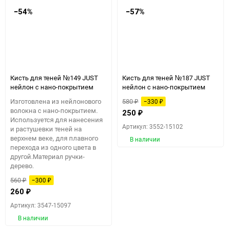
−54%
−57%
Кисть для теней №149 JUST
Кисть для теней №187 JUST
нейлон с нано-покрытием
нейлон с нано-покрытием
Изготовлена из нейлонового
580
−330
₽
₽
волокна с нано-покрытием.
250
₽
Используется для нанесения
Артикул: 3552-15102
и растушевки теней на
верхнем веке, для плавного
В наличии
перехода из одного цвета в
другой.Материал ручки-
дерево.
560
−300
₽
₽
260
₽
Артикул: 3547-15097
В наличии