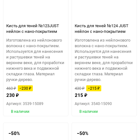
Кисть для теней №123JUST
Кисть для теней №124 JUST
нейлон с нано-покрытием
нейлон с нано-покрытием
Изготовлена из нейлонового
Изготовлена из нейлонового
волокна с нано-покрытием.
волокна с нано-покрытием.
Используется для нанесения
Используется для нанесения
и растушевки теней на
и растушевки теней на
верхнем веке, для проработки
верхнем веке, для проработки
нижнего века и подвижной
нижнего века и подвижной
складки глаза. Материал
складки глаза. Материал
ручки-дерево.
ручки-дерево.
460
430
−230
−215
₽
₽
₽
₽
230
₽
215
₽
Артикул: 3539-15089
Артикул: 3540-15090
В наличии
В наличии
−50%
−50%