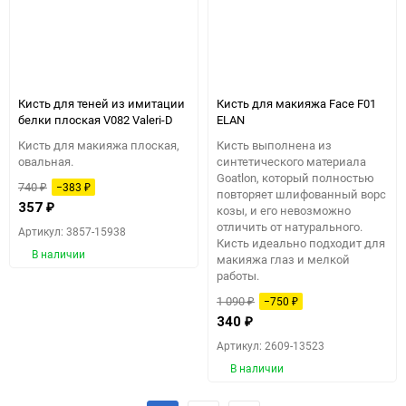
Кисть для теней из имитации
Кисть для макияжа Face F01
белки плоская V082 Valeri-D
ELAN
Кисть для макияжа плоская,
Кисть выполнена из
овальная.
синтетического материала
Goatlon, который полностью
740
−383
₽
₽
повторяет шлифованный ворс
357
₽
козы, и его невозможно
отличить от натурального.
Артикул: 3857-15938
Кисть идеально подходит для
В наличии
макияжа глаз и мелкой
работы.​
1 090
−750
₽
₽
340
₽
Артикул: 2609-13523
В наличии