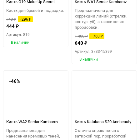
Кисть G19 Make Up Secret
Кисть WА1 Serdar Kambarov
Кисть для бровей и подводки.
Предназначена для
коррекции линий (стрелки,
740
−296
₽
₽
контур губ), а также же их
444
₽
прорисовки.
Артикул: G19
1 400
−760
₽
₽
В наличии
640
₽
Артикул: 3733-15399
В наличии
−46%
Кисть WA2 Serdar Kambarov
Кисть Katakana S20 Annbeauty
Предназначена для
Отлично справляется с
нанесения кремовых теней,
затиркой пор, проработкой