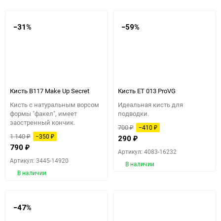
−31%
−59%
Кисть B117 Make Up Secret
Кисть ЕТ 013 ProVG
Кисть c натуральным ворсом
Идеальная кисть для
формы "факел", имеет
подводки.
заостренный кончик.
700
−410
₽
₽
1 140
−350
₽
₽
290
₽
790
₽
Артикул: 4083-16232
Артикул: 3445-14920
В наличии
В наличии
−47%