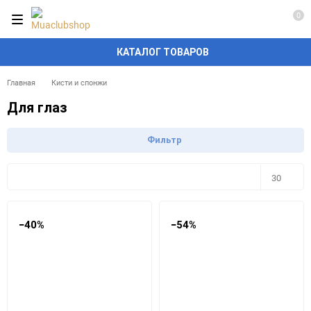
0
КАТАЛОГ ТОВАРОВ
Главная
Кисти и спонжи
Для глаз
Фильтр
Плитка
Подробно
Компактно
30
30
−40%
−54%
60
90
150