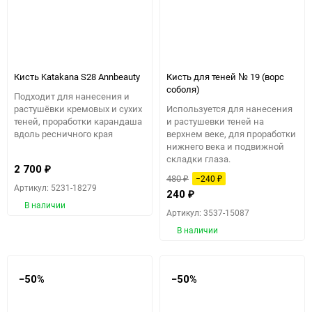
Кисть Katakana S28 Annbeauty
Кисть для теней № 19 (ворс
соболя)
Подходит для нанесения и
растушёвки кремовых и сухих
Используется для нанесения
теней, проработки карандаша
и растушевки теней на
вдоль ресничного края
верхнем веке, для проработки
нижнего века и подвижной
складки глаза.
2 700
₽
480
−240
₽
₽
Артикул: 5231-18279
240
₽
В наличии
Артикул: 3537-15087
В наличии
−50%
−50%