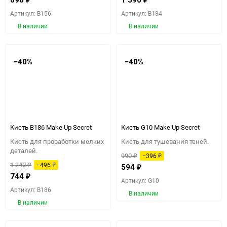
690
1 590
Артикул: B156
Артикул: B184
В наличии
В наличии
−40%
−40%
Кисть B186 Make Up Secret
Кисть G10 Make Up Secret
Кисть для проработки мелких
Кисть для тушевания теней.
деталей.
990
−396
₽
₽
1 240
−496
₽
₽
594
₽
744
₽
Артикул: G10
Артикул: B186
В наличии
В наличии