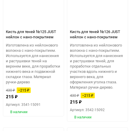
Кисть для теней №125 JUST
Кисть для теней №126 JUST
нейлон с нано-покрытием
нейлон с нано-покрытием
Изготовлена из нейлонового
Изготовлена из нейлонового
волокна с нано-покрытием.
волокна с нано-покрытием.
Используется для нанесения
Используется для нанесения
и растушевки теней на
и растушевки теней, для
верхнем веке, для проработки
проработки отдельных
нижнего века и подвижной
участков вдоль нижнего и
складки глаза. Материал
верхнего века, для
ручки-дерево
оформления уголка глаза.
Материал ручки-дерево.
430
−215
₽
₽
430
−215
₽
₽
215
₽
215
₽
Артикул: 3541-15091
Артикул: 3542-15092
В наличии
В наличии