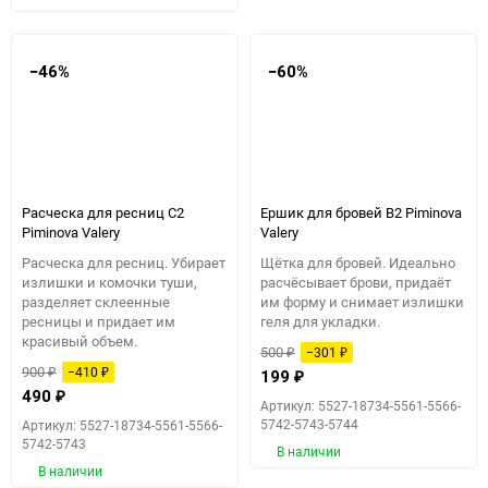
−46%
−60%
Расческа для ресниц C2
Ершик для бровей B2 Piminova
Piminova Valery
Valery
Расческа для ресниц. Убирает
Щётка для бровей. Идеально
излишки и комочки туши,
расчёсывает брови, придаёт
разделяет склеенные
им форму и снимает излишки
ресницы и придает им
геля для укладки.
красивый объем.
500
−301
₽
₽
900
−410
₽
₽
199
₽
490
₽
Артикул: 5527-18734-5561-5566-
5742-5743-5744
Артикул: 5527-18734-5561-5566-
5742-5743
В наличии
В наличии